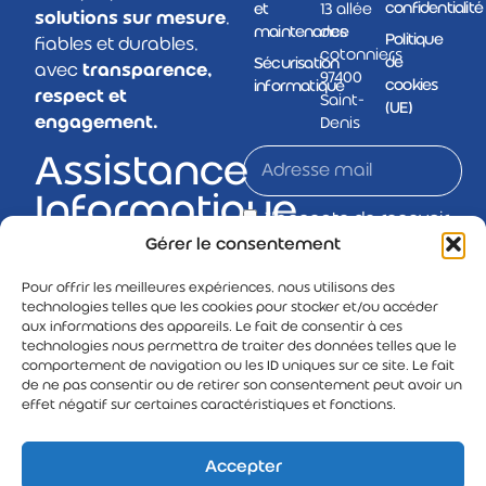
confidentialité
et
13 allée
solutions sur mesure
,
maintenance
des
Politique
fiables et durables,
cotonniers
de
Sécurisation
avec
transparence,
97400
cookies
informatique
respect et
Saint-
(UE)
engagement.
Denis
Assistance
Informatique
J’accepte de recevoir
Partout à
la newsletter de AMC
Gérer le consentement
RUN par e-mail.
La
Pour offrir les meilleures expériences, nous utilisons des
Les informations recueillies
technologies telles que les cookies pour stocker et/ou accéder
Réunion
sont utilisées par AMC RUN
aux informations des appareils. Le fait de consentir à ces
pour l’envoi de sa newsletter.
technologies nous permettra de traiter des données telles que le
Vous pouvez vous désinscrire
comportement de navigation ou les ID uniques sur ce site. Le fait
à tout moment. Pour en savoir
de ne pas consentir ou de retirer son consentement peut avoir un
plus, consultez notre politique
effet négatif sur certaines caractéristiques et fonctions.
de confidentialité.
Accepter