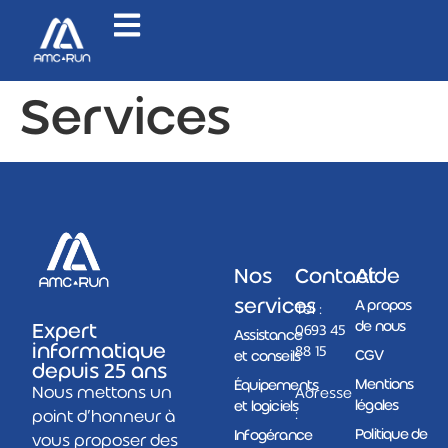
Services
Nos
Contact
Aide
services
A propos
Tel :
de nous
Expert
0693 45
Assistance
informatique
88 15
CGV
et conseils
depuis 25 ans
Mentions
Équipements
Nous mettons un
Adresse
légales
et logiciels
:
point d’honneur à
Politique de
Infogérance
vous proposer des